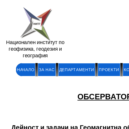
Национален институт по
геофизика, геодезия и
география
НАЧАЛО
ЗА НАС
ДЕПАРТАМЕНТИ
ПРОЕКТИ
К
ОБСЕРВАТО
Дейност и задачи на Геомагнитна