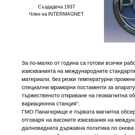
Създадена 1937
Член на INTERMAGNET
За по-малко от година са готови всички раб
изискванията на международните стандарти 
материали, без резки температурни промени
специални мраморни постаменти за апаратур
тържественото откриване на геомагнитна о
вариационна станция“.
ГМО Панагюрище е първата магнитна обсер
отговаря на високите изисквания на междун
далновидната държавна политика по онова в