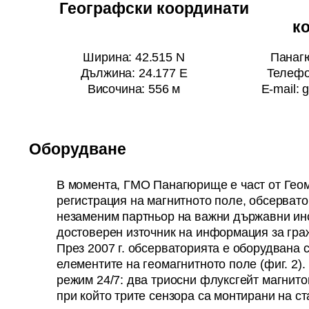
Географски коорди
к
Ширина: 42.515 N
Панаг
Дължина: 24.177 E
Телефо
Височина: 556 м
E-mail:
Оборудване
В момента, ГМО Панагюрище е част от Геом
регистрация на магнитното поле, обсервато
незаменим партньор на важни държавни ин
достоверен източник на информация за гра
През 2007 г. обсерваторията е оборудвана 
елементите на геомагнитното поле (фиг. 2).
режим 24/7: два триосни флуксгейт магнито
при който трите сензора са монтирани на с