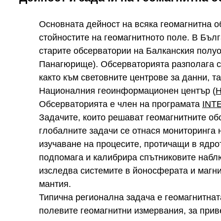
Основната дейност на всяка геомагнитна о
стойностите на геомагнитното поле. В Бълг
старите обсерватории на Балканския полу
Панагюрище). Обсерваторията разполага с
както към световните центрове за данни, т
Националния геоинформационен център (
Обсерваторията е член на програмата
INT
Задачите, които решават геомагнитните об
глобалните задачи се отнася мониторинга 
изучаване на процесите, протичащи в ядро
подпомага и калибрира спътниковите набл
изследва системите в йоносферата и магни
мантия.
Типична регионална задача е геомагнитнат
полевите геомагнитни измервания, за прив