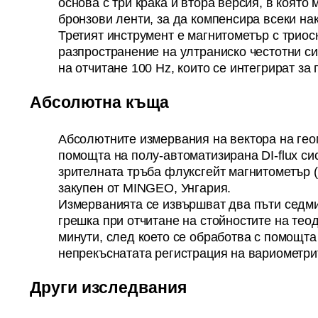
основа с три крака и втора версия, в която
бронзови ленти, за да компенсира всеки на
Третият инструмент е магнитометър с трио
разпространение на ултраниско честотни си
на отчитане 100 Hz, които се интегрират за 
Абсолютна къща
Абсолютните измервания на вектора на геом
помощта на полу-автоматизирана DI-flux си
зрителната тръба флуксгейт магнитометър (Z
закупен от MINGEO, Унгария.
Измерванията се извършват два пъти седми
грешка при отчитане на стойностите на тео
минути, след което се обработва с помощта
непрекъснатата регистрация на вариометри
Други изследвания