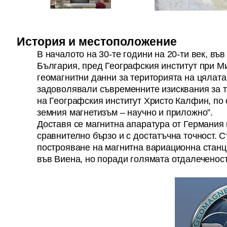
История и местоположение
В началото на 30-те години на 20-ти век, въ
България, пред Географския институт при М
геомагнитни данни за територията на цялат
задоволявали съвременните изисквания за т
на Географския институт Христо Калфин, по 
земния магнетизъм – научно и приложно”.
Доставя се магнитна апаратура от Германия 
сравнително бързо и с достатъчна точност. 
построяване на магнитна вариационна станц
във Виена, но поради голямата отдалеченос