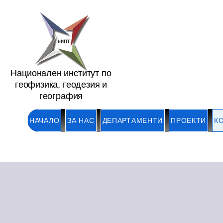
Национален институт по
геофизика, геодезия и
география
НАЧАЛО
ЗА НАС
ДЕПАРТАМЕНТИ
ПРОЕКТИ
К