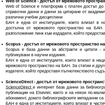
Web of Science - достъп от мрежовото простра
Web of Science
е платформа с платен достъп до 
справочни данни и данни за цитиране от академи
различни учебни дисциплини
БАН е една от институциите, които влизат в 
достъпна от мрежовото пространство на БАН.
разположение линк към издаделя, който предоста
Scopus - достъп от мрежовото пространство н
Scopus
е база данни за абстракти и цитати - и
публикувани в научни издания.
БАН е една от институциите, които влизат в на
мрежовото пространство на БАН. За статии и друг
издателя, който предоставя пълнотекстовото съд
ScienceDirect - достъп от мрежовото простран
ScienceDirect
е интернет база данни за библиогр
публикации на Elsevier, както и на някои по-мал
абонамент, докато библиографските метаданни са 
БАН е една от институциите, които влизат в част