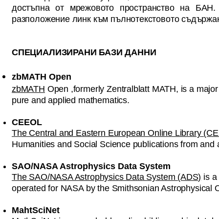
достъпна от мрежовото пространство на БАН.
разположение линк към пълнотекстовото съдържа
СПЕЦИАЛИЗИРАНИ БАЗИ ДАННИ
zbMATH Open
zbMATH
Open ,formerly Zentralblatt MATH, is a major r
pure and applied mathematics.
CEEOL
The Central and Eastern European Online Library (C
Humanities and Social Science publications from and 
SAO/NASA Astrophysics Data System
The SAO/NASA Astrophysics Data System (ADS)
is a
operated for NASA by the Smithsonian Astrophysical 
MahtSciNet