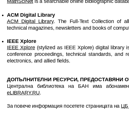
MathSciNet
is a searchable online bibliographic data
ACM Digital Library
ACM Digital Library
. The Full-Text Collection of a
technical magazines, newsletters and books of computi
IEEE Xplore
IEEE Xplore
(stylized as IEEE Xplore) digital library 
conference proceedings, technical standards, and re
electronics, and allied fields.
ДОПЪЛНИТЕЛНИ РЕСУРСИ, ПРЕДОСТАВЯНИ ОТ
Централна библиотека на БАН има абонамен
eLIBRARY.RU
.
За повече информация посетете страницата на
ЦБ