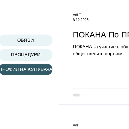
Adi T.
8.12.2025 г.
ПОКАНА По ПР
ОБЯВИ
ПОКАНА за участие в обще
обществените поръчки
ПРОЦЕДУРИ
ПРОФИЛ НА КУПУВАЧА
Adi T.