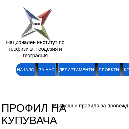
Национален институт по
геофизика, геодезия и
география
НАЧАЛО
ЗА НАС
ДЕПАРТАМЕНТИ
ПРОЕКТИ
К
ПРОФИЛ НА
Вътрешни правила за провежда
КУПУВАЧА