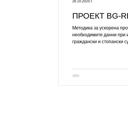
26.10.2025 г.
ПРОЕКТ BG-RR
Методика за ускорена про
необходимите данни при 
граждански и стопански с
проведена на основание ч
предложение Образец Цен
21.08.2025 Покана за опр