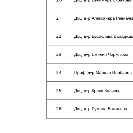
21
Доц. д-р Александра Равначк
22
Доц. д-р Десислава Вараджак
23
Доц. д-р Емилия Черкезова
24
Проф. д-р Мариан Върбанов
25
Доц. д-р Крася Колчева
26
Доц. д-р Румяна Божилова