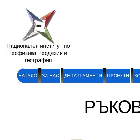
Национален институт по
геофизика, геодезия и
география
НАЧАЛО
ЗА НАС
ДЕПАРТАМЕНТИ
ПРОЕКТИ
К
РЪКО