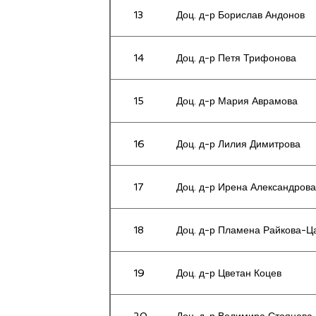
13
Доц. д-р Борислав Андонов
14
Доц. д-р Петя Трифонова
15
Доц. д-р Мария Аврамова
16
Доц. д-р Лилия Димитрова
17
Доц. д-р Ирена Александрова
18
Доц. д-р Пламена Райкова-Ц
19
Доц. д-р Цветан Коцев
20
Доц. д-р Велимира Стоянова