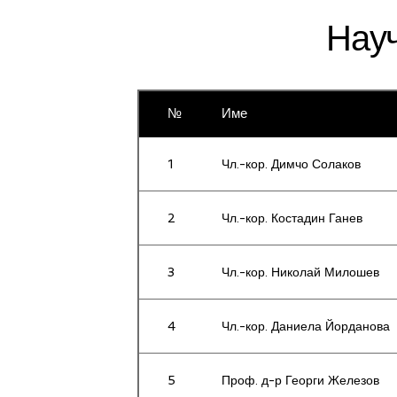
Науч
№
Име
1
Чл.-кор. Димчо Солаков
2
Чл.-кор. Костадин Ганев
3
Чл.-кор. Николай Милошев
4
Чл.-кор. Даниела Йорданова
5
Проф. д-р Георги Железов