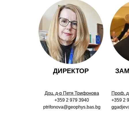
ДИРЕКТОР
ЗАМ
Доц. д-р Петя Трифонова
Проф. д
+359 2 979 3940
+359 2 
ptrifonova@geophys.bas.bg
ggadjev