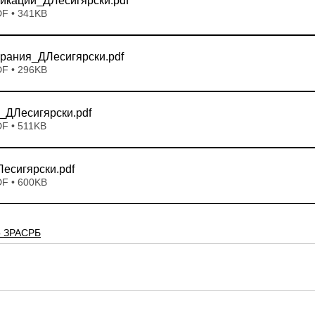
икации_ДЛесигярски
.pdf
DF • 341KB
рания_ДЛесигярски
.pdf
DF • 296KB
_ДЛесигярски
.pdf
DF • 511KB
есигярски
.pdf
DF • 600KB
о ЗРАСРБ