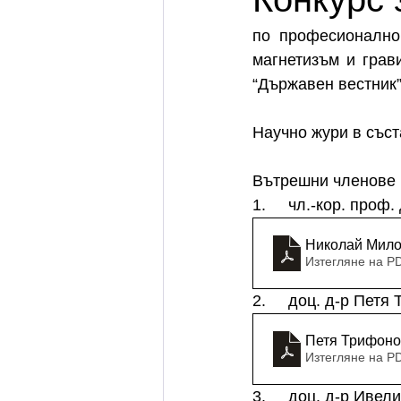
по професионално 
магнетизъм и грав
“Държавен вестник” 
Научно жури в съст
Вътрешни членове
1.     чл.-кор. про
Николай Мил
Изтегляне на P
2.     доц. д-р Пе
Петя Трифоно
Изтегляне на P
3.     доц. д-р Иве