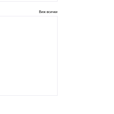
Виж всички
урс за професор
рофесионално