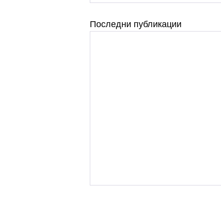
Последни публикации
Конкурс за доцент
по професионално