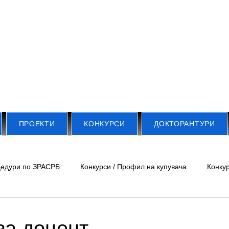
ПРОЕКТИ
КОНКУРСИ
ДОКТОРАНТУРИ
цедури по ЗРАСРБ
Конкурси / Профил на купувача
Конкур
.
Обяви /Докторанти и млади учени
Обяви/ Други
Меди
за доцент