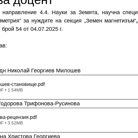
направление 4.4. Науки за Земята, научна специ
иметрия” за нуждите на секция „Земен магнетизъм“
,
брой 54 от 04.07.2025 г.
ав:
ф. дн Николай Георгиев Милошев 
ошев-становище
.pdf
DF • 1.54MB
тя Тодорова Трифонова-Русинова 
ва-рецензия
.pdf
DF • 3.52MB
лина Христова Георгиева 