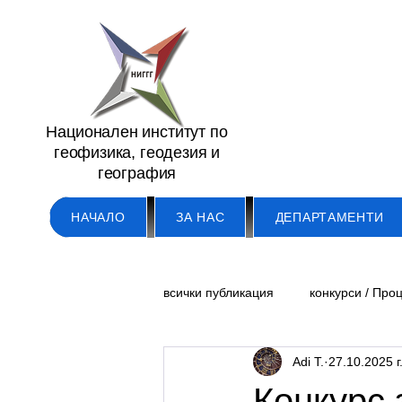
Национален институт по
геофизика, геодезия и
география
НАЧАЛО
ЗА НАС
ДЕПАРТАМЕНТИ
всички публикация
конкурси / Про
Adi T.
27.10.2025 г
Обяви/ Академични длъжности
Конкурс 