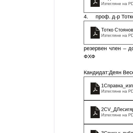
Изтегляне на P
4.     проф. д-р То
Тотко Стояно
Изтегляне на P
резервен член – д
ФХФ
Кандидат:Деян Вес
1Справка_изп
Изтегляне на P
2CV_ДЛесигя
Изтегляне на P