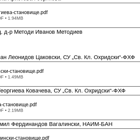
гиева-становище
.pdf
DF • 1.94MB
ц. д-р Методи Иванов Методиев
ефан Леонидов Цаковски, СУ „Св. Кл. Охридски“-ФХФ 
ски-становище
.pdf
DF • 1.49MB
я Георгиева Ковачева, СУ „Св. Кл. Охридски“-ФХФ 
а-становище
.pdf
DF • 2.19MB
Людмил Фердинандов Вагалински, НАИМ-БАН 
ински-становище
.pdf