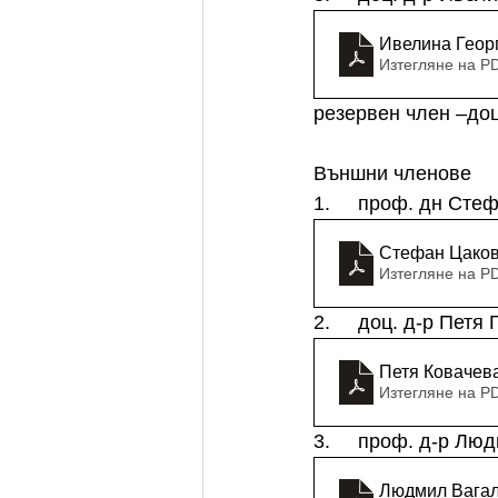
Ивелина Геор
Изтегляне на P
резервен член –до
Външни членове
1.     проф. дн Ст
Стефан Цаков
Изтегляне на P
2.     доц. д-р Пет
Петя Ковачев
Изтегляне на P
3.     проф. д-р 
Людмил Вагал