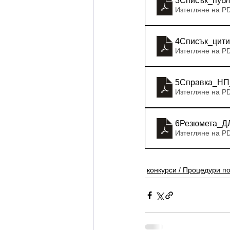
3Списък_публ
Изтегляне на P
4Списък_цити
Изтегляне на P
5Справка_НП
Изтегляне на P
6Резюмета_ДЛ
Изтегляне на P
конкурси / Процедури п