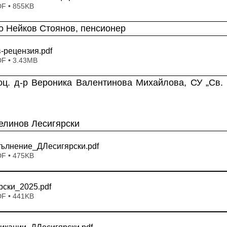
DF • 855KB
тко Нейков Стоянов, пенсионер 
в-рецензия
.pdf
DF • 3.43MB
оц. д-р Вероника Валентинова Михайлова, СУ „Св. 
елинов Лесигярски
ълнение_ДЛесигярски
.pdf
DF • 475KB
рски_2025
.pdf
DF • 441KB