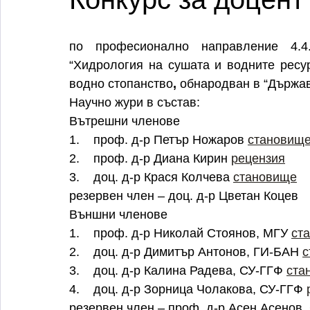
по професионално направление 4.4
“Хидрология на сушата и водните ресур
водно стопанство
,
 обнародван в “Държаве
Научно жури в състав:
Вътрешни членове
1.    проф. д-р Петър Ножаров 
становищ
2.    проф. д-р Диана Кирин 
рецензия
3.    доц. д-р Крася Колчева 
становище
резервен член – доц. д-р Цветан Коцев
Външни членове
1.    проф. д-р Николай Стоянов, МГУ 
ст
2.    доц. д-р Димитър Антонов, ГИ-БАН 
с
3.    доц. д-р Калина Радева, СУ-ГГФ 
ста
4.    доц. д-р Зорница Чолакова, СУ-ГГФ 
резервен член – проф. д-р Асен Асенов,