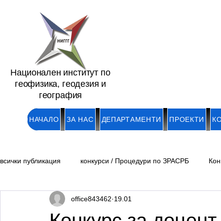
Национален институт по
геофизика, геодезия и
география
НАЧАЛО
ЗА НАС
ДЕПАРТАМЕНТИ
ПРОЕКТИ
К
всички публикация
конкурси / Процедури по ЗРАСРБ
Кон
office843462
19.01
Обяви/ Академични длъжности
Обяви /Докторанти и мл
Конкурс за доцент