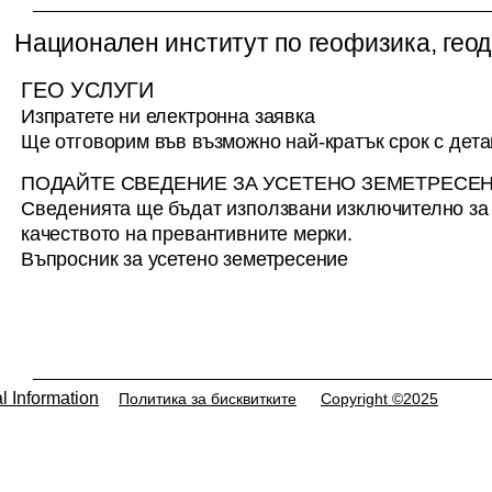
направление 5.7. Архитектура,
направление 
Национален институт по геофизика, геод
строителство и геодезия,
Земята, нау
научна специалност “Обща,
“Хидрология 
ГЕО УСЛУГИ
висша и приложна геодезия” за
водните ресу
Изпратете ни електронна заявка
нуждите на департамент
Центъра по 
Ще отговорим във възможно най-кратък срок с дет
Геодезия , обнародван в
стопанство , обнародван в
“Държавен вестник” брой
“Държавен в
ПОДАЙТЕ СВЕДЕНИЕ ЗА УСЕТЕНО ЗЕМЕТРЕСЕ
Сведенията ще бъдат използвани изключително з
качеството на превантивните мерки.
Въпросник за усетено земетресение
l Information
Политика за бисквитките
Copyright ©2025