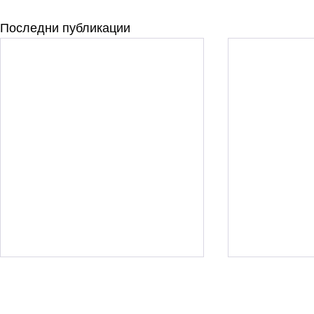
Последни публикации
Конкурс за доцент
Конкурс за
по професионално
по професио