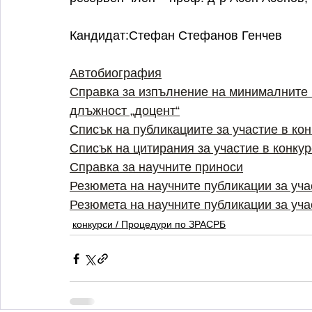
Кандидат:Стефан Стефанов Генчев
Автобиография
Справка за изпълнение на минималните 
длъжност „доцент“
Списък на публикациите за участие в ко
Списък на цитирания за участие в конку
Справка за научните приноси
Резюмета на научните публикации за учас
Резюмета на научните публикации за учас
конкурси / Процедури по ЗРАСРБ