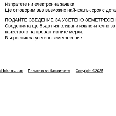
Изпратете ни електронна заявка
срок от 14.08.2026 г. до
срок до 05.0
Ще отговорим във възможно най-кратък срок с дет
13.10.2026 г. Обява (pdf)
ПОДАЙТЕ СВЕДЕНИЕ ЗА УСЕТЕНО ЗЕМЕТРЕСЕ
Сведенията ще бъдат използвани изключително з
качеството на превантивните мерки.
Въпросник за усетено земетресение
l Information
Политика за бисквитките
Copyright ©2025