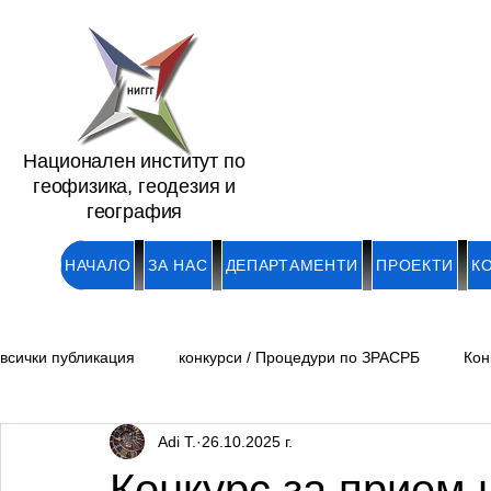
Национален институт по
геофизика, геодезия и
география
НАЧАЛО
ЗА НАС
ДЕПАРТАМЕНТИ
ПРОЕКТИ
К
всички публикация
конкурси / Процедури по ЗРАСРБ
Кон
Adi T.
26.10.2025 г.
Обяви/ Академични длъжности
Обяви /Докторанти и мл
Конкурс за прием 