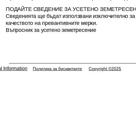
география (НИГГГ-БАН)
ПОДАЙТЕ СВЕДЕНИЕ ЗА УСЕТЕНО ЗЕМЕТРЕСЕ
търсида назначи 1
Сведенията ще бъдат използвани изключително з
ПРИЗНАТ ИЗСЛЕДОВАТЕЛ
качеството на превантивните мерки.
(R1)
Въпросник за усетено земетресение
l Information
Политика за бисквитките
Copyright ©2025