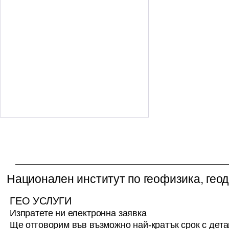
Национален институт по геофизика, геод
ГЕО УСЛУГИ
Изпратете ни електронна заявка
Национален институт по
Ще отговорим във възможно най-кратък срок с дет
геофизика, геодезия и