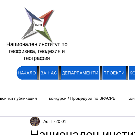
Национален институт по
геофизика, геодезия и
география
НАЧАЛО
ЗА НАС
ДЕПАРТАМЕНТИ
ПРОЕКТИ
К
всички публикация
конкурси / Процедури по ЗРАСРБ
Кон
Adi T.
20.01
Обяви/ Академични длъжности
Обяви /Докторанти и мл
Национален инстит