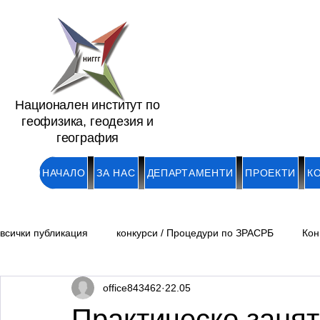
Национален институт по
геофизика, геодезия и
география
НАЧАЛО
ЗА НАС
ДЕПАРТАМЕНТИ
ПРОЕКТИ
К
всички публикация
конкурси / Процедури по ЗРАСРБ
Кон
office843462
22.05
Обяви/ Академични длъжности
Обяви /Докторанти и мл
Практическо занят