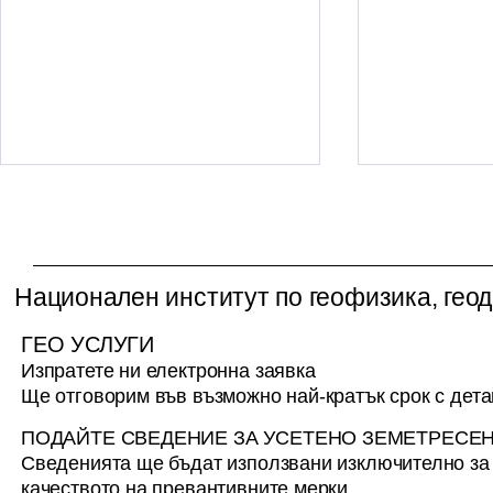
Конкурси за заемане на
Конкурс за
академични длъжности
редовни и 
"професор" и "доцент"
докторанти
Националният институт по
НИГГГ БАН о
2026-2027
Национален институт по геофизика, геод
геофизика, геодезия и
прием на ре
география при БАН, София,
докторанти з
ГЕО УСЛУГИ
обявява конкурси за
2027 Подава
Изпратете ни електронна заявка
академични длъжности по
срок от 14.08
Ще отговорим във възможно най-кратък срок с дет
професионално направление
13.10.2026 г.
4.4. Науки за Земята: професор
ПОДАЙТЕ СВЕДЕНИЕ ЗА УСЕТЕНО ЗЕМЕТРЕСЕ
по научна специалност „Ико
Сведенията ще бъдат използвани изключително з
качеството на превантивните мерки.