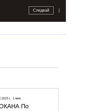
Още действия
Следвай
2.2025 г.
∙
1
мин.
ОКАНА По