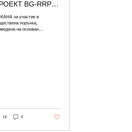
РОЕКТ BG-RRP-
.017-0013-C01
КАНА за участие в
ществена поръчка,
оведена на основание
20, ал.4, т.3 от Закона
 обществените
ръчки
19
0