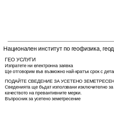
(R1)
върху градския климат,
селското стопанство и
потенциала за
възобновяема енергия“ -
1 брой
Национален институт по геофизика, геод
ГЕО УСЛУГИ
Изпратете ни електронна заявка
Ще отговорим във възможно най-кратък срок с дет
ПОДАЙТЕ СВЕДЕНИЕ ЗА УСЕТЕНО ЗЕМЕТРЕСЕ
Сведенията ще бъдат използвани изключително з
качеството на превантивните мерки.
Въпросник за усетено земетресение