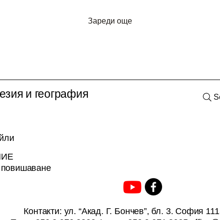
(R2)
върху градския климат,
селското стопанство и
Зареди още
потенциала за
възобновяема енергия“ -
6 броя
езия и география
S
айли
НИЕ
а повишаване
Контакти
: ул. “Акад. Г. Бончев”, бл. 3. София 11