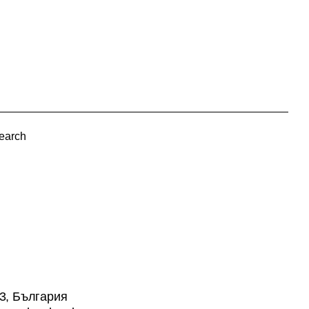
earch
13, България